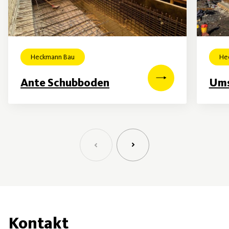
Heckmann Bau
He
Ante Schubboden
Ums
Kontakt