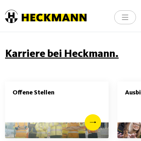
Skip to content
Toggle na
Karriere bei Heckmann.
Offene Stellen
Ausb