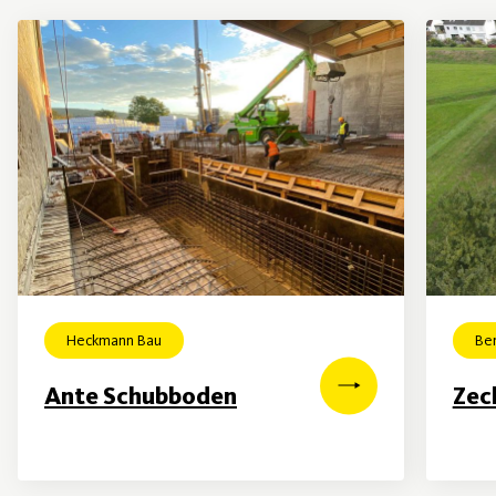
Heckmann Bau
Be
Ante Schubboden
Zec