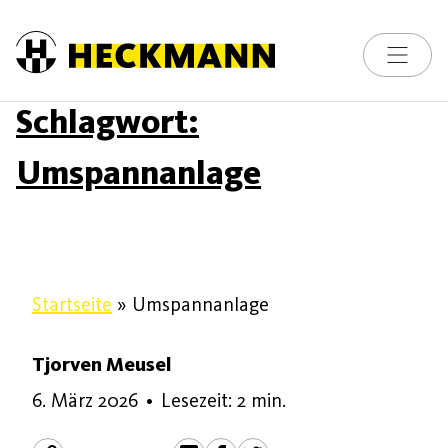
Skip to content
Toggle na
Schlagwort:
Umspannanlage
Startseite
»
Umspannanlage
Tjorven Meusel
6. März 2026
6. März 2026
•
Lesezeit: 2 min.