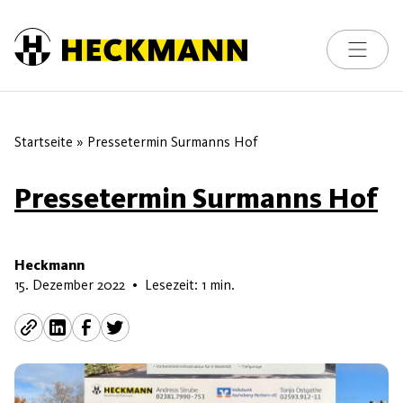
Skip to content
Toggle na
Startseite
»
Pressetermin Surmanns Hof
Pressetermin Surmanns Hof
Heckmann
29. Juni 2023
15. Dezember 2022
•
Lesezeit: 1 min.