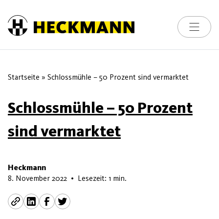
Skip to content
Toggle na
Startseite
»
Schlossmühle – 50 Prozent sind vermarktet
Schlossmühle – 50 Prozent
sind vermarktet
Heckmann
29. Juni 2023
8. November 2022
•
Lesezeit: 1 min.