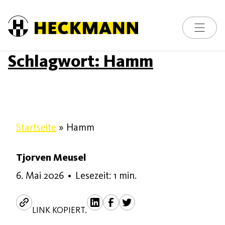
Skip to content
Toggle na
Schlagwort:
Hamm
Startseite
»
Hamm
Tjorven Meusel
6. Mai 2026
6. Mai 2026
•
Lesezeit: 1 min.
LINK KOPIERT.