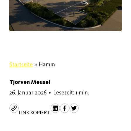
Startseite
»
Hamm
Tjorven Meusel
26. Januar 2026
26. Januar 2026
•
Lesezeit: 1 min.
LINK KOPIERT.