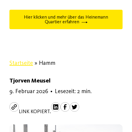
Hier klicken und mehr über das Heinemann
Quartier erfahren
Startseite
»
Hamm
Tjorven Meusel
9. Februar 2026
9. Februar 2026
•
Lesezeit: 2 min.
LINK KOPIERT.