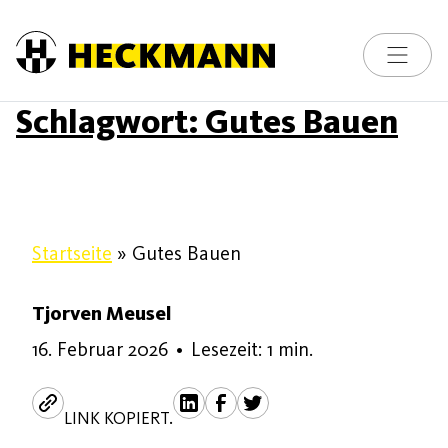
Skip to content
Toggle na
Schlagwort:
Gutes Bauen
Startseite
»
Gutes Bauen
Tjorven Meusel
16. Februar 2026
16. Februar 2026
•
Lesezeit: 1 min.
LINK KOPIERT.