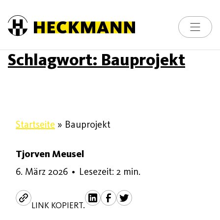
Skip to content
Toggle na
Schlagwort:
Bauprojekt
Startseite
»
Bauprojekt
Tjorven Meusel
6. März 2026
6. März 2026
•
Lesezeit: 2 min.
LINK KOPIERT.